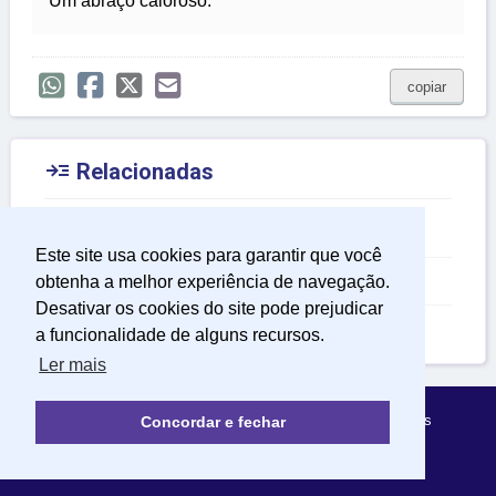
Um abraço caloroso.
copiar

Relacionadas
Mensagens de Happy Birthday
Este site usa cookies para garantir que você
Mensagem de Feliz Aniversário
obtenha a melhor experiência de navegação.
Desativar os cookies do site pode prejudicar
Mensagem de Aniversário
a funcionalidade de alguns recursos.
Ler mais
Política de Privacidade
Sobre Mensagens Mágicas
Concordar e fechar
© 2022 | mensagensmagicas.com.br