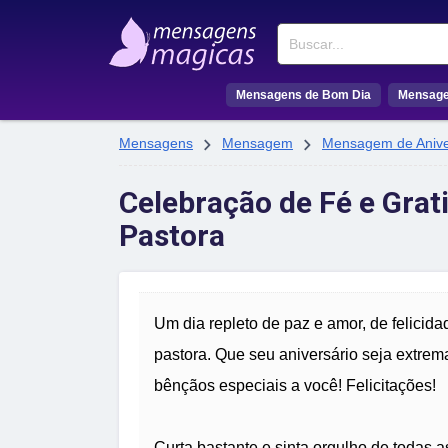
Buscar
Mensagens de Bom Dia
Mensage


Mensagens
Mensagem
Mensagem de Anive
Celebração de Fé e Grat
Pastora
Um dia repleto de paz e amor, de felicida
pastora. Que seu aniversário seja extre
bênçãos especiais a você! Felicitações!
Curta bastante e sinta orgulho de todas 