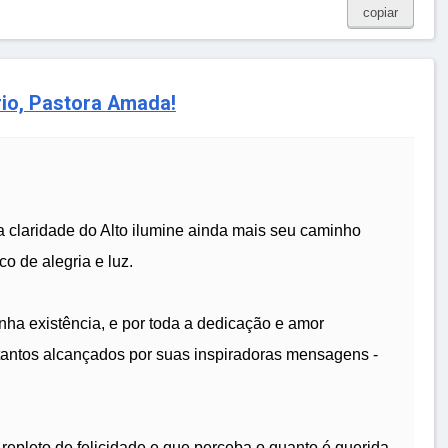
copiar
rio, Pastora Amada!
 a claridade do Alto ilumine ainda mais seu caminho
o de alegria e luz.
nha existência, e por toda a dedicação e amor
tantos alcançados por suas inspiradoras mensagens -
repleto de felicidade e que perceba o quanto é querida