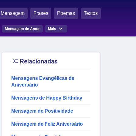
Mensagem
Frases
Poemas
Textos

Mensagem de Amor
Mais

Relacionadas
Mensagens Evangélicas de
Aniversário
Mensagens de Happy Birthday
Mensagem de Positividade
Mensagem de Feliz Aniversário