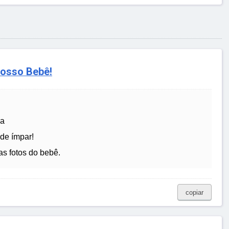
osso Bebê!
ia
de ímpar!
s fotos do bebê.
copiar