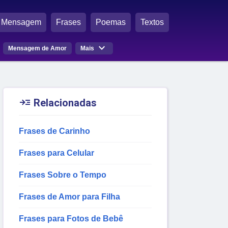
Mensagem
Frases
Poemas
Textos

Mensagem de Amor
Mais

Relacionadas
Frases de Carinho
Frases para Celular
Frases Sobre o Tempo
Frases de Amor para Filha
Frases para Fotos de Bebê