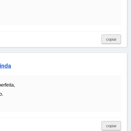
copiar
inda
erfeita,
o.
copiar