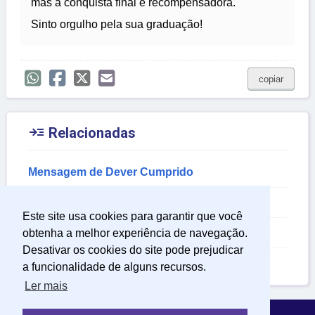
mas a conquista final é recompensadora.
Sinto orgulho pela sua graduação!
copiar

Relacionadas
Mensagem de Dever Cumprido
Mensagem para Formandos
Este site usa cookies para garantir que você
Mensagem de Luta
obtenha a melhor experiência de navegação.
Desativar os cookies do site pode prejudicar
Mensagem de Formatura
a funcionalidade de alguns recursos.
Ler mais