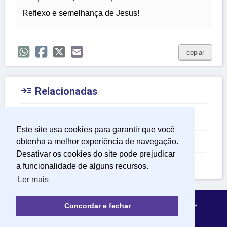
Reflexo e semelhança de Jesus!
copiar

Relacionadas
Mensagem para Crianças
Este site usa cookies para garantir que você
Mensagem de Alegria
obtenha a melhor experiência de navegação.
Desativar os cookies do site pode prejudicar
Mensagem de Luz
a funcionalidade de alguns recursos.
Ler mais
Política de Privacidade
Sobre Mensagens Mágicas
Concordar e fechar
© 2022 | mensagensmagicas.com.br