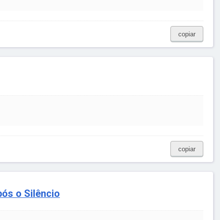
copiar
copiar
pós o Silêncio