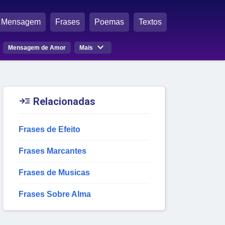
Mensagem
Frases
Poemas
Textos

Mensagem de Amor
Mais

Relacionadas
Frases de Efeito
Frases Marcantes
Frases de Musicas
Frases Sobre Alma