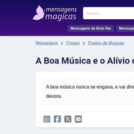
Buscar
Mensagens de Bom Dia
Mensage


Mensagens
Frases
Frases de Musicas
A Boa Música e o Alívio
A boa música nunca se engana, e vai dir
devora.