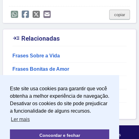
copiar

Relacionadas
Frases Sobre a Vida
Frases Bonitas de Amor
Frases para Fotos de Amor
Este site usa cookies para garantir que você
Frases de Amor para Status
obtenha a melhor experiência de navegação.
Desativar os cookies do site pode prejudicar
Frases de Reflexão de Amor
a funcionalidade de alguns recursos.
Ler mais
Política de Privacidade
Sobre Mensagens Mágicas
Concordar e fechar