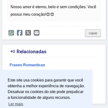
Nosso amor é eterno, belo e sem condições. Você
possui meu coração!😍😍
copiar

Relacionadas
Frases Romanticas
Frases para Foto de Casal
Este site usa cookies para garantir que você
Frases de Pensamentos Sobre a Vida
obtenha a melhor experiência de navegação.
Desativar os cookies do site pode prejudicar
Frases de Relacionamento
a funcionalidade de alguns recursos.
Ler mais