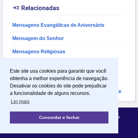

Relacionadas
Mensagens Evangélicas de Aniversário
Mensagem do Senhor
Mensagens Religiosas
Mensagem de Feliz Aniversário
Este site usa cookies para garantir que você
Mensagem de Aniversário
obtenha a melhor experiência de navegação.
Desativar os cookies do site pode prejudicar
Mensagem de Aniversário para Amiga Distante
a funcionalidade de alguns recursos.
Ler mais
Política de Privacidade
Sobre Mensagens Mágicas
Concordar e fechar
© 2022 | mensagensmagicas.com.br