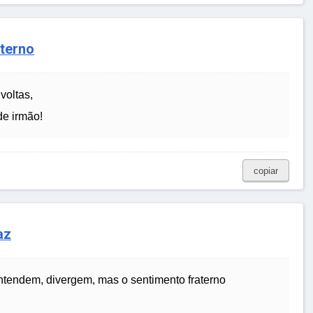
aterno
voltas,
de irmão!
copiar
az
tendem, divergem, mas o sentimento fraterno