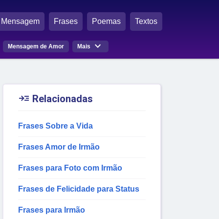
Mensagem
Frases
Poemas
Textos

Mensagem de Amor
Mais

Relacionadas
Frases Sobre a Vida
Frases Amor de Irmão
Frases para Foto com Irmão
Frases de Felicidade para Status
Frases para Irmão