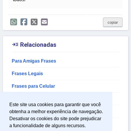
copiar

Relacionadas
Para Amigas Frases
Frases Legais
Frases para Celular
Frases Sobre o Tempo
Este site usa cookies para garantir que você
Frases Bonitas de Amizade
obtenha a melhor experiência de navegação.
Desativar os cookies do site pode prejudicar
Frases Lindas de Amizade
a funcionalidade de alguns recursos.