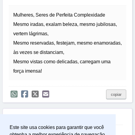
Mulheres, Seres de Perfeita Complexidade
Mesmo iradas, exalam beleza, mesmo jubilosas,
vertem lágrimas,
Mesmo reservadas, festejam, mesmo enamoradas,
às vezes se distanciam,
Mesmo vistas como delicadas, carregam uma
força imensa!
copiar

Relacionadas
Este site usa cookies para garantir que você
Frases de Pensadores
obtenha a melhor experiência de navegação.