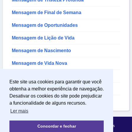
Mensagem de Final de Semana
Mensagem de Oportunidades
Mensagem de Lição de Vida
Mensagem de Nascimento
Mensagem de Vida Nova
Mensagem Sobre Educação
Este site usa cookies para garantir que você
Mensagem de Tristeza
obtenha a melhor experiência de navegação.
Desativar os cookies do site pode prejudicar
Mensagens de Bom Dia Segunda-feira
a funcionalidade de alguns recursos.
Ler mais
Política de Privacidade
Sobre Mensagens Mágicas
Concordar e fechar