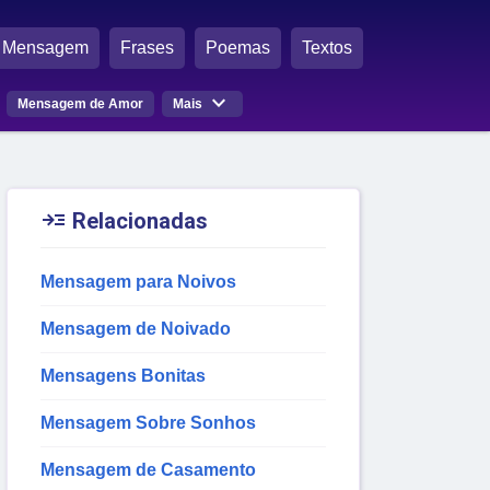
Mensagem
Frases
Poemas
Textos

Mensagem de Amor
Mais

Relacionadas
Mensagem para Noivos
Mensagem de Noivado
Mensagens Bonitas
Mensagem Sobre Sonhos
Mensagem de Casamento