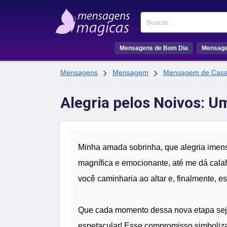
Buscar
Mensagens de Bom Dia
Mensage


Mensagens
Mensagem
Mensagem de Cas
Alegria pelos Noivos: 
Minha amada sobrinha, que alegria imens
magnífica e emocionante, até me dá cala
você caminharia ao altar e, finalmente, e
Que cada momento dessa nova etapa seja
espetacular! Esse compromisso simboliza 