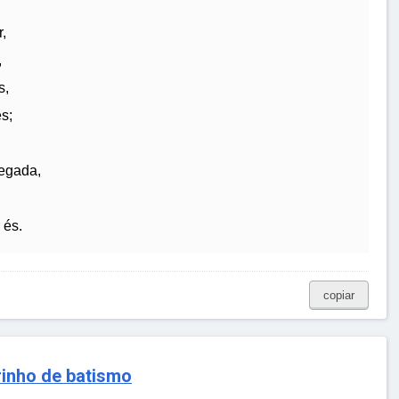
,
,
s,
s;
hegada,
 és.
copiar
rinho de batismo