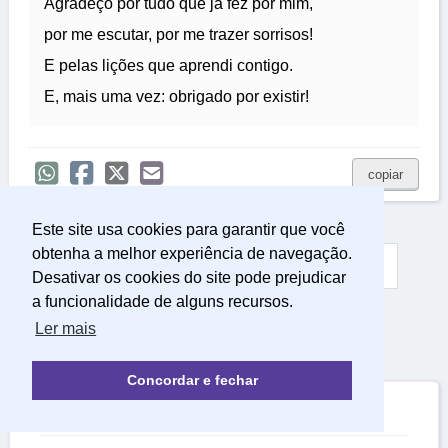
Agradeço por tudo que já fez por mim,
por me escutar, por me trazer sorrisos!
E pelas lições que aprendi contigo.
E, mais uma vez: obrigado por existir!
copiar
Este site usa cookies para garantir que você
obtenha a melhor experiência de navegação.
Anterior
1
2
3
4
5
6
Desativar os cookies do site pode prejudicar
a funcionalidade de alguns recursos.
7
8
9
10
Próxima
Ler mais
Concordar e fechar

Relacionadas